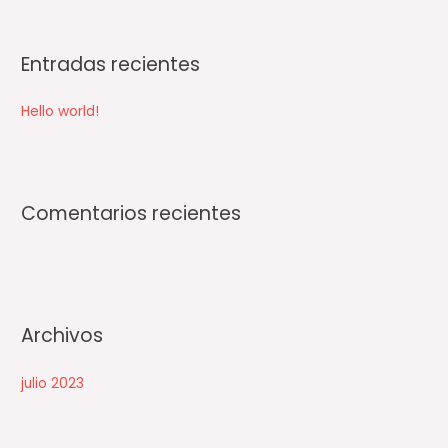
s
c
Entradas recientes
a
r
Hello world!
p
o
r
:
Comentarios recientes
Archivos
julio 2023